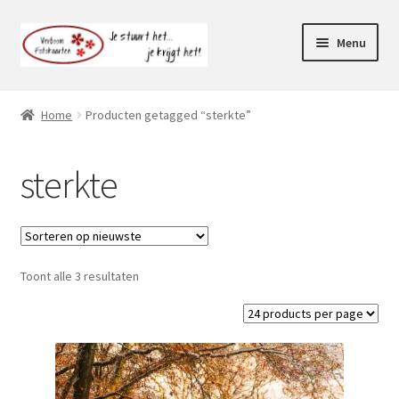
Ga
Ga
Menu
door
naar
naar
de
Webshop
navigatie
inhoud
Home
Producten getagged “sterkte”
Subme
Klantenservice
uitvou
sterkte
Mijn account
Toont alle 3 resultaten