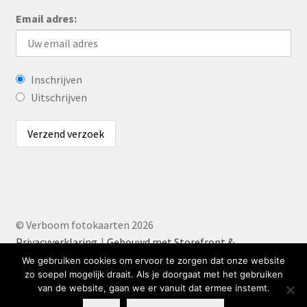
Email adres:
Inschrijven
Uitschrijven
© Verboom fotokaarten 2026
Privacyverklaring
Gebouwd met Storefront &
WooCommerce
.
We gebruiken cookies om ervoor te zorgen dat onze website
zo soepel mogelijk draait. Als je doorgaat met het gebruiken
van de website, gaan we er vanuit dat ermee instemt.
0