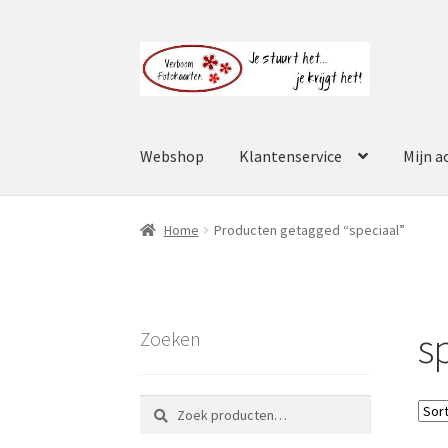
Ga
Ga
door
naar
naar
de
navigatie
inhoud
Webshop
Klantenservice
Mijn a
Home
Producten getagged “speciaal”
s
Zoeken
Zoeken
Zoeken
naar: