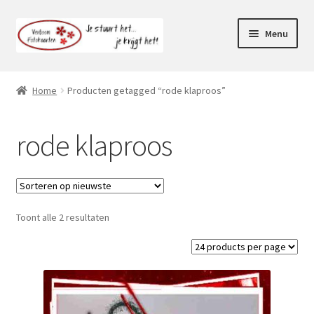
Ga
Ga
Menu
door
naar
naar
de
Webshop
navigatie
inhoud
Home
Producten getagged “rode klaproos”
Subme
Klantenservice
uitvou
rode klaproos
Mijn account
Toont alle 2 resultaten