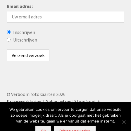
Email adres:
Inschrijven
Uitschrijven
© Verboom fotokaarten 2026
Privacyverklaring
Gebouwd met Storefront &
WooCommerce
.
We gebruiken cookies om ervoor te zorgen dat onze website
zo soepel mogelijk draait. Als je doorgaat met het gebruiken
van de website, gaan we er vanuit dat ermee instemt.
0
Ok
Privacyverklaring