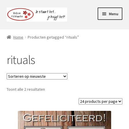
Ga
Ga
Menu
door
naar
naar
de
Webshop
navigatie
inhoud
Home
Producten getagged “rituals”
Subme
Klantenservice
uitvou
rituals
Mijn account
Toont alle 2 resultaten