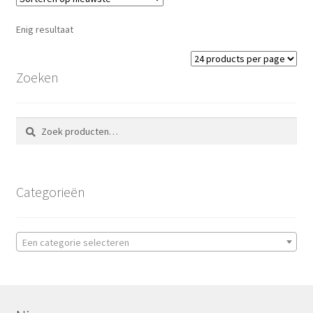
Enig resultaat
Zoeken
Zoeken
Zoeken
naar:
Categorieën
Een categorie selecteren