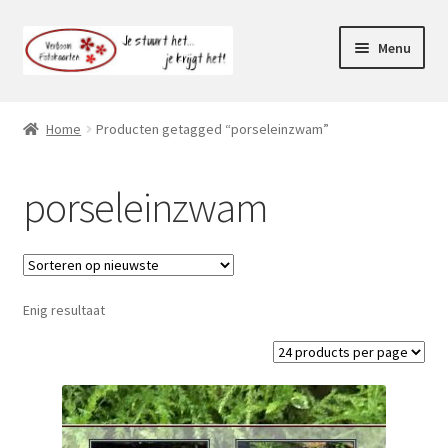
Ga
Ga
Menu
door
naar
naar
de
Webshop
navigatie
inhoud
Home
Producten getagged “porseleinzwam”
Subme
Klantenservice
uitvou
porseleinzwam
Mijn account
Enig resultaat