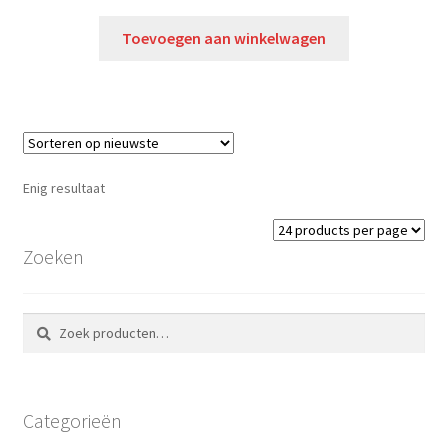
Toevoegen aan winkelwagen
Enig resultaat
Zoeken
Zoeken
Zoeken
naar:
Categorieën