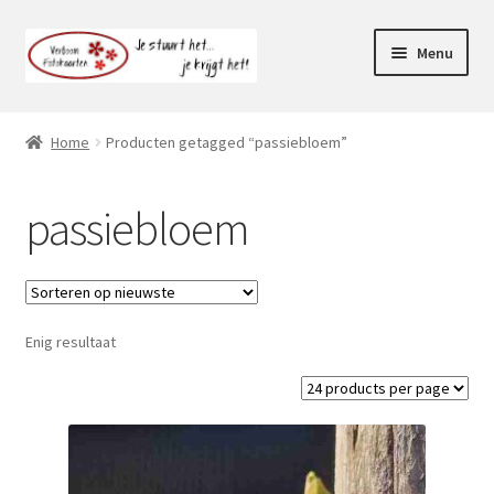
Ga
Ga
Menu
door
naar
naar
de
Webshop
navigatie
inhoud
Home
Producten getagged “passiebloem”
Subme
Klantenservice
uitvou
passiebloem
Mijn account
Enig resultaat