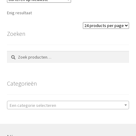
Enig resultaat
Zoeken
Zoeken
Zoeken
naar:
Categorieën
Een categorie selecteren