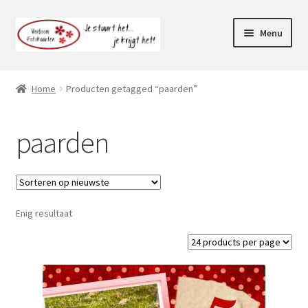
Ga
Ga
Menu
door
naar
naar
de
Webshop
navigatie
inhoud
Home
Producten getagged “paarden”
Subme
Klantenservice
uitvou
paarden
Mijn account
Enig resultaat