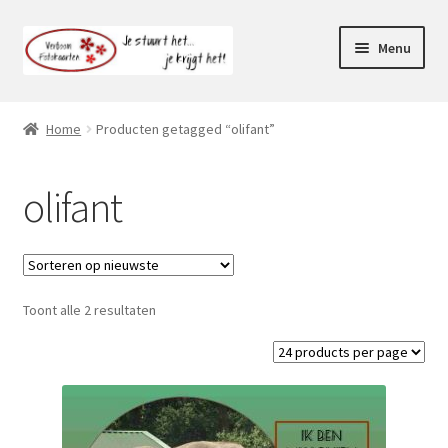
Ga
Ga
Menu
door
naar
naar
de
Webshop
navigatie
inhoud
Home
Producten getagged “olifant”
Subme
Klantenservice
uitvou
olifant
Mijn account
Toont alle 2 resultaten