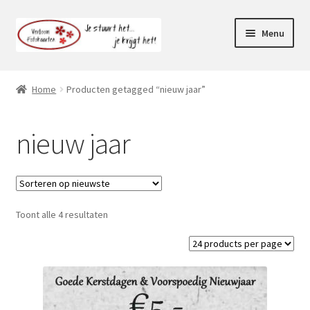
Ga
Ga
Menu
door
naar
naar
de
Webshop
navigatie
inhoud
Home
Producten getagged “nieuw jaar”
Subme
Klantenservice
uitvou
nieuw jaar
Mijn account
Toont alle 4 resultaten