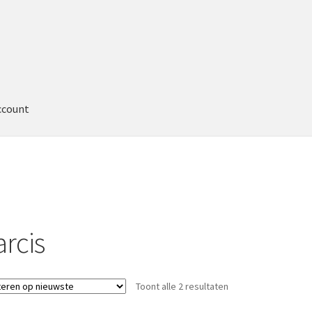
ccount
arcis
Toont alle 2 resultaten