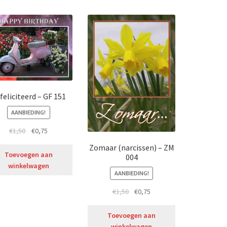
feliciteerd – GF 151
AANBIEDING!
€
1,50
€
0,75
Zomaar (narcissen) – ZM
Toevoegen aan
004
winkelwagen
AANBIEDING!
€
1,50
€
0,75
Toevoegen aan
winkelwagen