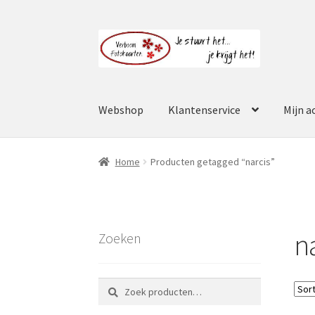
Ga
Ga
door
naar
naar
de
navigatie
inhoud
Webshop
Klantenservice
Mijn a
Home
Producten getagged “narcis”
n
Zoeken
Zoeken
Zoeken
naar: