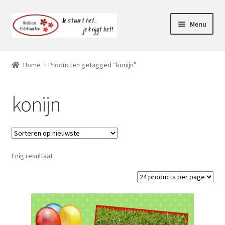
Ga
Ga
Menu
door
naar
naar
de
Webshop
navigatie
inhoud
Home
Producten getagged “konijn”
Subme
Klantenservice
uitvou
konijn
Mijn account
Enig resultaat