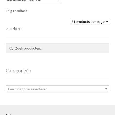
Enig resultaat
Zoeken
Zoeken
Zoeken
naar:
Categorieën
Een categorie selecteren