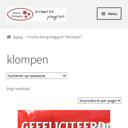
Ga
Ga
Menu
door
naar
naar
de
Webshop
navigatie
inhoud
Home
Producten getagged “klompen”
Subme
Klantenservice
uitvou
klompen
Mijn account
Enig resultaat