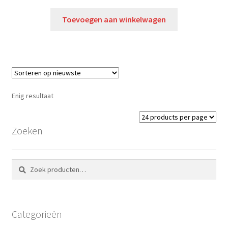
Toevoegen aan winkelwagen
Enig resultaat
Zoeken
Zoeken
Zoeken
naar:
Categorieën