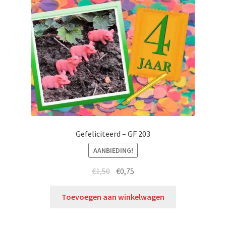
Gefeliciteerd – GF 203
AANBIEDING!
€
1,50
€
0,75
Toevoegen aan winkelwagen