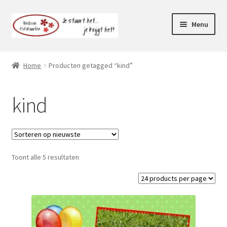
Ga
Ga
Menu
door
naar
naar
de
Webshop
navigatie
inhoud
Home
Producten getagged “kind”
Subme
Klantenservice
uitvou
kind
Mijn account
Toont alle 5 resultaten