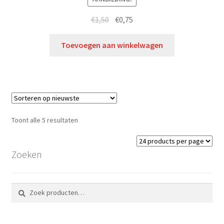
€
1,50
€
0,75
Toevoegen aan winkelwagen
Toont alle 5 resultaten
Zoeken
Zoeken
Zoeken
naar: