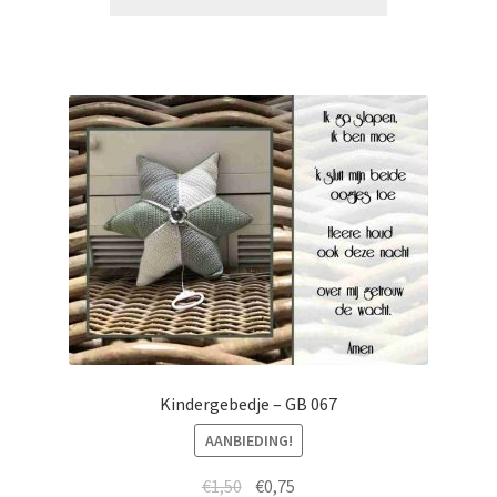
Kindergebedje – GB 067
AANBIEDING!
€
1,50
€
0,75