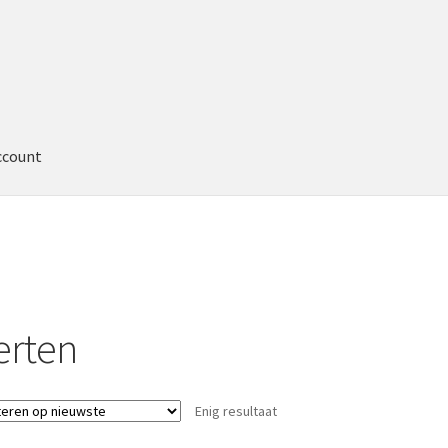
ccount
erten
Enig resultaat