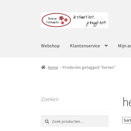
Ga
Ga
door
naar
naar
de
navigatie
inhoud
Webshop
Klantenservice
Mijn a
Home
Producten getagged “herten”
h
Zoeken
Zoeken
Zoeken
naar: