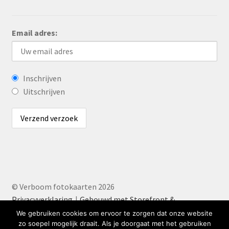
Email adres:
Inschrijven
Uitschrijven
© Verboom fotokaarten 2026
Privacyverklaring
Gebouwd met Storefront &
WooCommerce
.
We gebruiken cookies om ervoor te zorgen dat onze website
zo soepel mogelijk draait. Als je doorgaat met het gebruiken