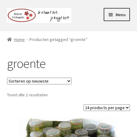
Ga
Ga
Menu
door
naar
naar
de
Webshop
navigatie
inhoud
Home
Producten getagged “groente”
Subme
Klantenservice
uitvou
groente
Mijn account
Toont alle 2 resultaten