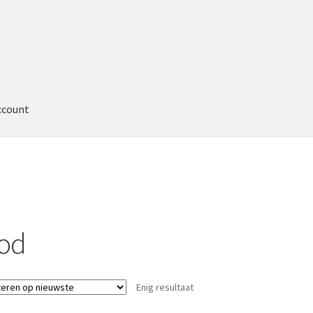
ccount
od
Enig resultaat