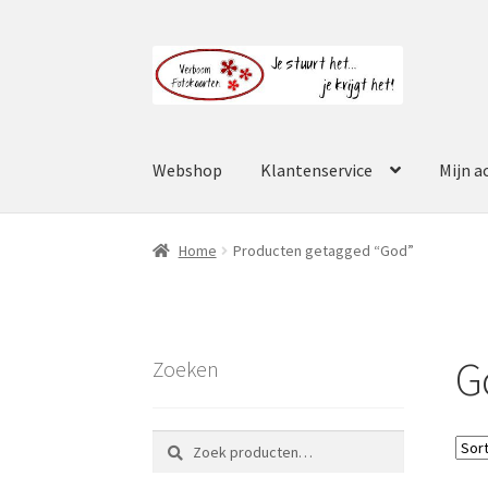
Ga
Ga
door
naar
naar
de
navigatie
inhoud
Webshop
Klantenservice
Mijn a
Home
Producten getagged “God”
G
Zoeken
Zoeken
Zoeken
naar: