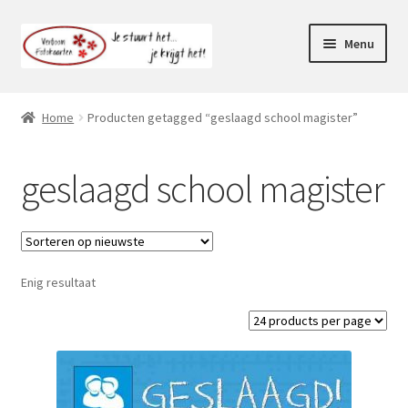
Ga
Ga
Menu
door
naar
naar
de
Webshop
navigatie
inhoud
Home
Producten getagged “geslaagd school magister”
Subme
Klantenservice
uitvou
geslaagd school magister
Mijn account
Enig resultaat