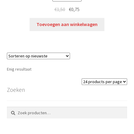
€
1,50
€
0,75
Toevoegen aan winkelwagen
Enig resultaat
Zoeken
Zoeken
Zoeken
naar: