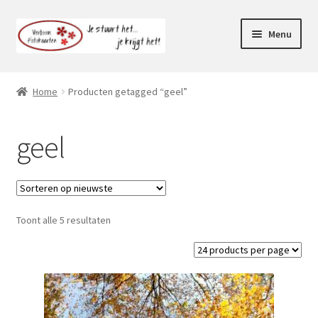
Ga
Ga
Menu
door
naar
naar
de
Webshop
navigatie
inhoud
Home
Producten getagged “geel”
Subme
Klantenservice
uitvou
geel
Mijn account
Toont alle 5 resultaten