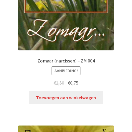
Zomaar (narcissen) – ZM 004
AANBIEDING!
€
1,50
€
0,75
Toevoegen aan winkelwagen