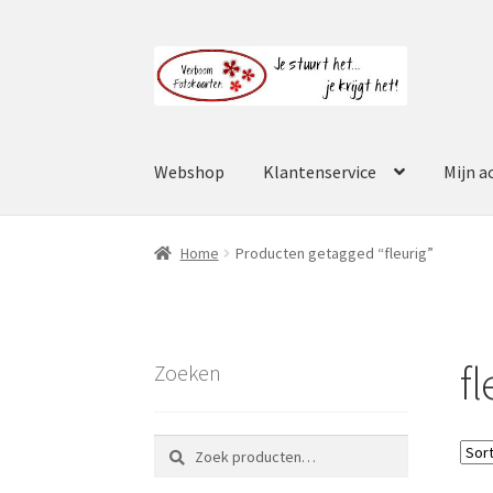
Ga
Ga
door
naar
naar
de
navigatie
inhoud
Webshop
Klantenservice
Mijn a
Home
Producten getagged “fleurig”
fl
Zoeken
Zoeken
Zoeken
naar: