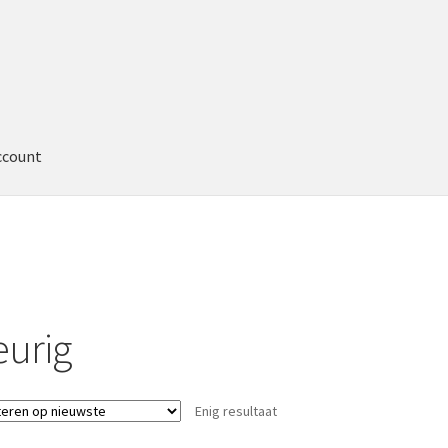
ccount
eurig
Enig resultaat