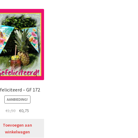
feliciteerd – GF 172
AANBIEDING!
€
1,50
€
0,75
Toevoegen aan
winkelwagen