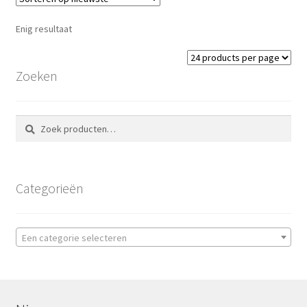
Enig resultaat
Zoeken
Zoeken
Zoeken
naar:
Categorieën
Een categorie selecteren