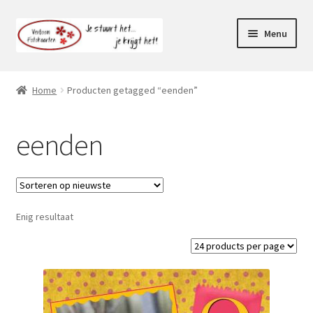
Ga
Ga
Menu
door
naar
naar
de
Webshop
navigatie
inhoud
Home
Producten getagged “eenden”
Subme
Klantenservice
uitvou
eenden
Mijn account
Enig resultaat