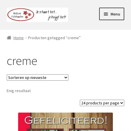
Ga
Ga
Menu
door
naar
naar
de
Webshop
navigatie
inhoud
Home
Producten getagged “creme”
Subme
Klantenservice
uitvou
creme
Mijn account
Enig resultaat