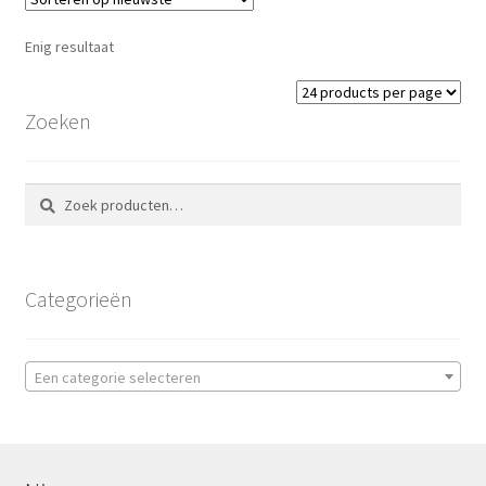
Enig resultaat
Zoeken
Zoeken
Zoeken
naar:
Categorieën
Een categorie selecteren