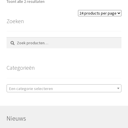
Toont alle 2 resultaten
Zoeken
Zoeken
Zoeken
naar:
Categorieën
Een categorie selecteren
Nieuws