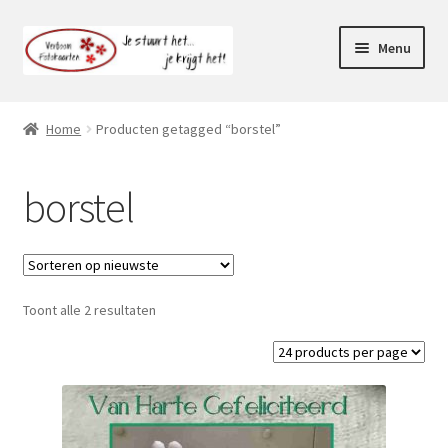
Ga
Ga
Menu
door
naar
naar
de
Webshop
navigatie
inhoud
Home
Producten getagged “borstel”
Subme
Klantenservice
uitvou
borstel
Mijn account
Toont alle 2 resultaten