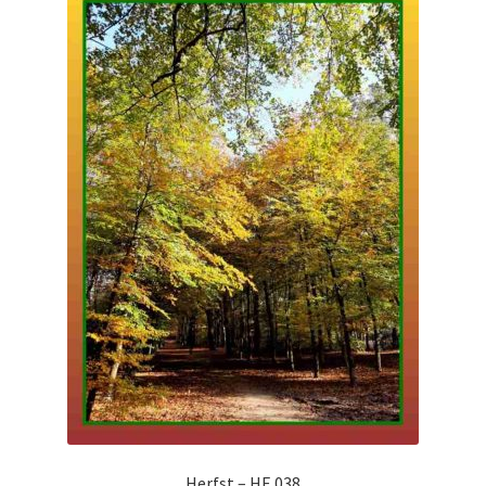
Herfst – HE 038