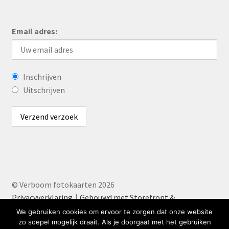
Email adres:
Inschrijven
Uitschrijven
© Verboom fotokaarten 2026
Privacyverklaring
Gebouwd met Storefront &
WooCommerce
.
We gebruiken cookies om ervoor te zorgen dat onze website
zo soepel mogelijk draait. Als je doorgaat met het gebruiken