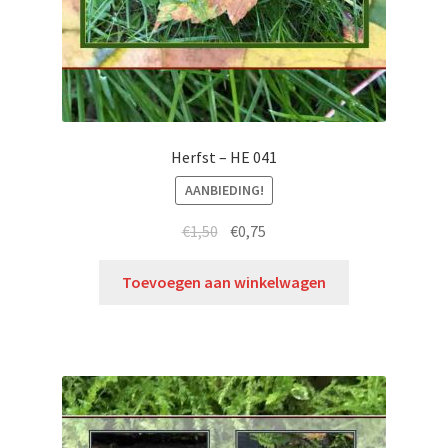
Herfst – HE 041
AANBIEDING!
€
1,50
€
0,75
Toevoegen aan winkelwagen