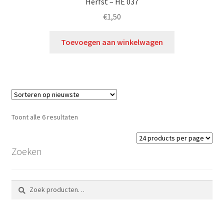
Herfst – HE 037
€
1,50
Toevoegen aan winkelwagen
Toont alle 6 resultaten
Zoeken
Zoeken
Zoeken
naar: