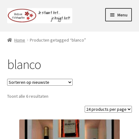
Ga
Ga
Menu
door
naar
naar
de
Webshop
navigatie
inhoud
Home
Producten getagged “blanco”
Subme
Klantenservice
uitvou
blanco
Mijn account
Toont alle 6 resultaten