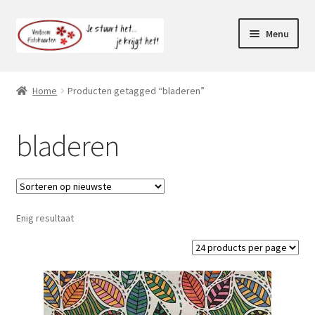
Ga
Ga
Menu
door
naar
naar
de
Webshop
navigatie
inhoud
Home
Producten getagged “bladeren”
Subme
Klantenservice
uitvou
bladeren
Mijn account
Enig resultaat