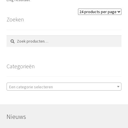
Zoeken
Zoeken
Zoeken
naar:
Categorieën
Een categorie selecteren
Nieuws