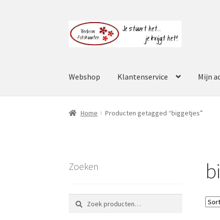
Ga
Ga
door
naar
naar
de
navigatie
inhoud
Webshop
Klantenservice
Mijn a
Home
Producten getagged “biggetjes”
b
Zoeken
Zoeken
Zoeken
naar: