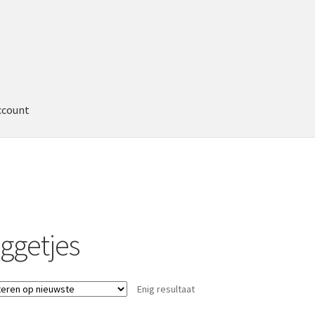
ccount
iggetjes
Enig resultaat