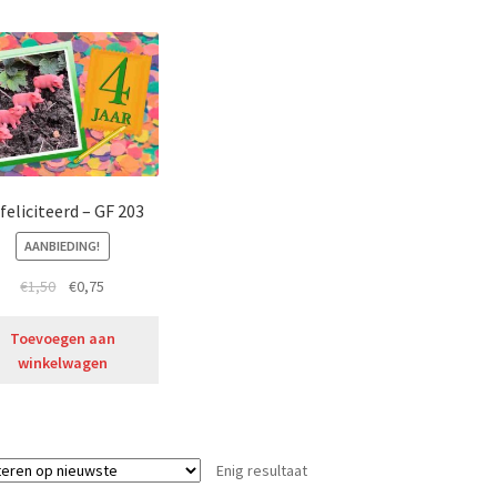
feliciteerd – GF 203
AANBIEDING!
€
1,50
€
0,75
Toevoegen aan
winkelwagen
Enig resultaat