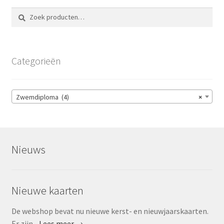
Zoeken
Zoeken
naar:
Categorieën
Zwemdiploma (4)
×
Nieuws
Nieuwe kaarten
De webshop bevat nu nieuwe kerst- en nieuwjaarskaarten.
Er zijn...
Lees meer →