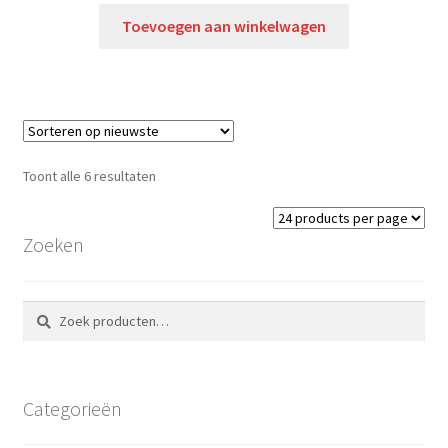
Toevoegen aan winkelwagen
Toont alle 6 resultaten
Zoeken
Zoeken
Zoeken
naar:
Categorieën