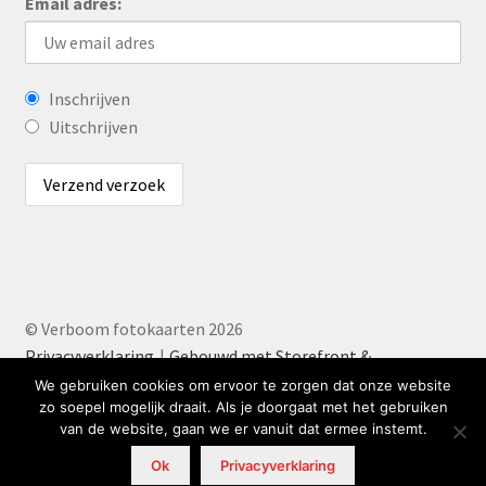
Email adres:
Inschrijven
Uitschrijven
© Verboom fotokaarten 2026
Privacyverklaring
Gebouwd met Storefront &
WooCommerce
.
We gebruiken cookies om ervoor te zorgen dat onze website
zo soepel mogelijk draait. Als je doorgaat met het gebruiken
van de website, gaan we er vanuit dat ermee instemt.
0
Ok
Privacyverklaring
Zoeken
Zoeken