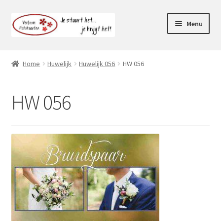
Ga
Ga
Menu
door
naar
naar
de
Webshop
navigatie
inhoud
Home
Huwelijk
Huwelijk 056
HW 056
Subme
Klantenservice
uitvou
HW 056
Mijn account