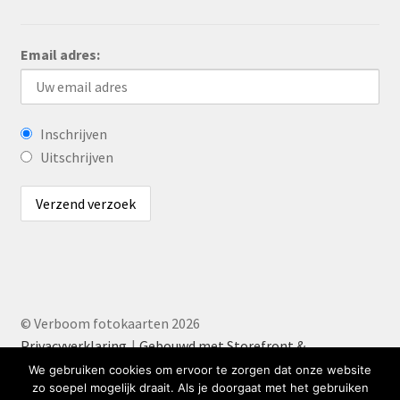
Email adres:
Inschrijven
Uitschrijven
© Verboom fotokaarten 2026
Privacyverklaring
Gebouwd met Storefront &
WooCommerce
.
We gebruiken cookies om ervoor te zorgen dat onze website
zo soepel mogelijk draait. Als je doorgaat met het gebruiken