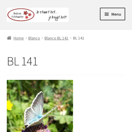
Ga
Ga
Menu
door
naar
naar
de
Webshop
navigatie
inhoud
Home
Blanco
Blanco BL 141
BL 141
Subme
Klantenservice
uitvou
BL 141
Mijn account