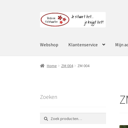
Ga
Ga
door
naar
naar
de
navigatie
inhoud
Webshop
Klantenservice
Mijn a
Home
ZM 004
ZM 004
Z
Zoeken
Zoeken
Zoeken
naar: