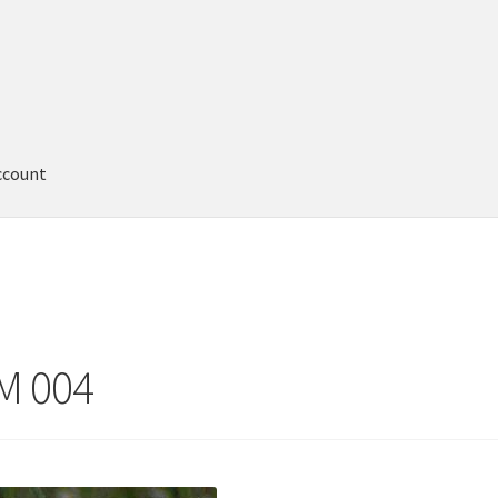
ccount
M 004